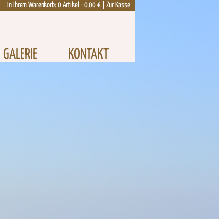
In Ihrem Warenkorb:
0
Artikel -
0,00 €
|
Zur Kasse
GALERIE
KONTAKT